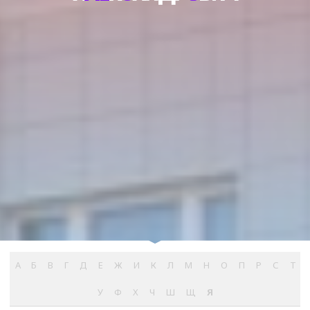
А
Б
В
Г
Д
Е
Ж
И
К
Л
М
Н
О
П
Р
С
Т
У
Ф
Х
Ч
Ш
Щ
Я