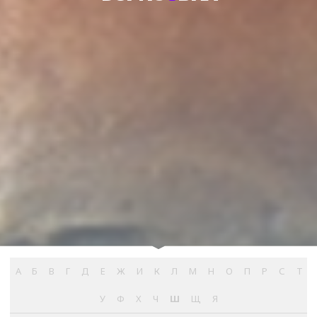
А
Б
В
Г
Д
Е
Ж
И
К
Л
М
Н
О
П
Р
С
Т
У
Ф
Х
Ч
Ш
Щ
Я