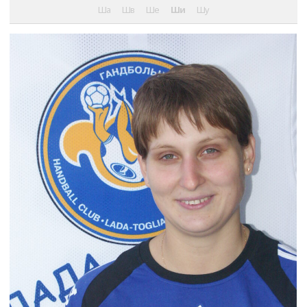
Ша
Шв
Ше
Ши
Шу