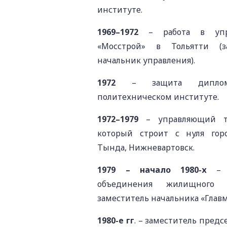
институте.
1969–1972
– работа в упра
«Мосстрой» в Тольятти (за
начальник управления).
1972
– защита диплома
политехническом институте.
1972–1979
– управляющий т
который строит с нуля гор
Тында, Нижневартовск.
1979 – начало 1980-х
– н
объединения жилищного с
заместитель начальника «Главм
1980-е гг
. – заместитель пред