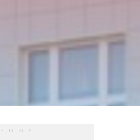
Ч
Ш
Щ
Я