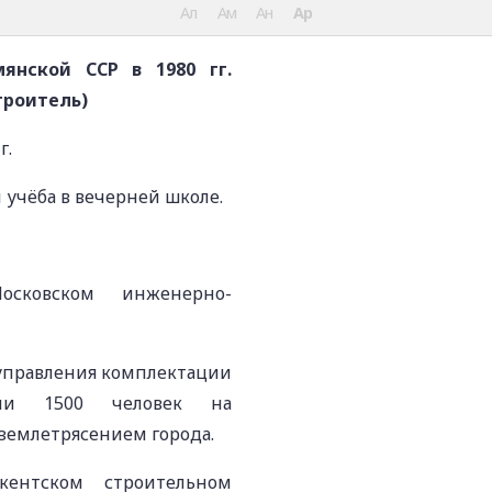
Ал
Ам
Ан
Ар
янской ССР в 1980 гг.
троитель)
г.
и учёба в вечерней школе.
овском инженерно-
управления комплектации
али 1500 человек на
землетрясением города.
нтском строительном