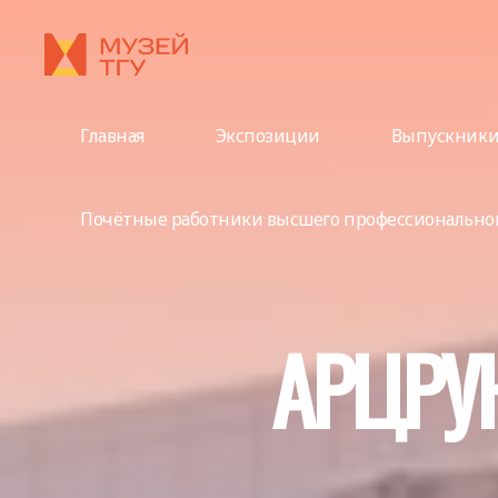
Перейти
к
содержимому
Главная
Экспозиции
Выпускник
Почётные работники высшего профессиональног
А
Р
Ц
Р
У