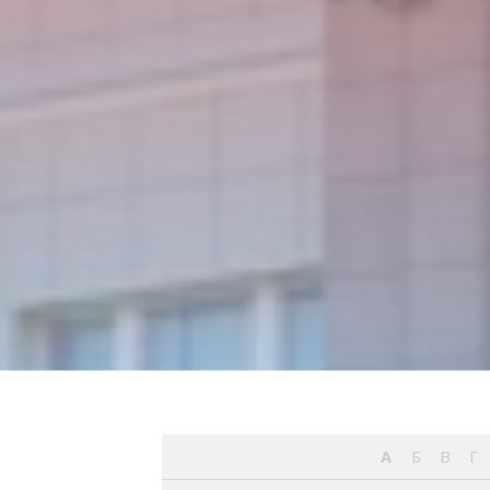
А
Б
В
Г