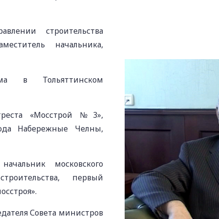
влении строительства
меститель начальника,
 в Тольяттинском
реста «Мосстрой №3»,
ода Набережные Челны,
ачальник московского
троительства, первый
осстроя».
седателя Совета министров