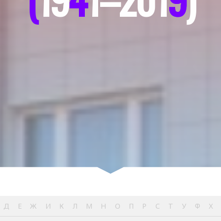
Д
Е
Ж
И
К
Л
М
Н
О
П
Р
С
Т
У
Ф
Х